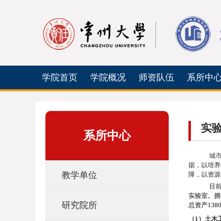
学院首页
学院概况
师资队伍
系所中
实
系所中心
城
据，以培养
教学单位
障，以资源
目
实验室。拥
研究院所
总资产
138
（
1
）土木