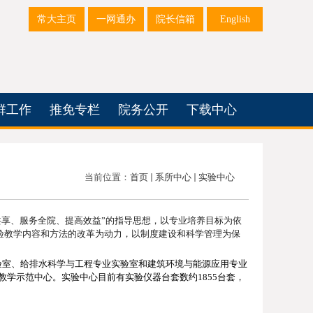
常大主页
一网通办
院长信箱
English
群工作
推免专栏
院务公开
下载中心
当前位置：
首页
系所中心
实验中心
共享、服务全院、提高效益”的指导思想，以专业培养目标为依
验教学内容和方法的改革为动力，以制度建设和科学管理为保
验室、给排水科学与工程专业实验室
和建筑环境与能源应用专业
教学示范中心。实验中心目前有实验仪器台套数约
1855
台套，