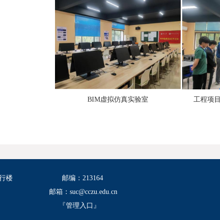
BIM虚拟仿真实验室
工程项
行楼
邮编：213164
邮箱：suc@cczu.edu.cn
『
管理入口
』